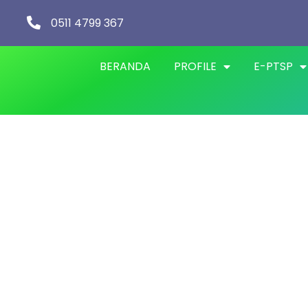
0511 4799 367
BERANDA
PROFILE
E-PTSP