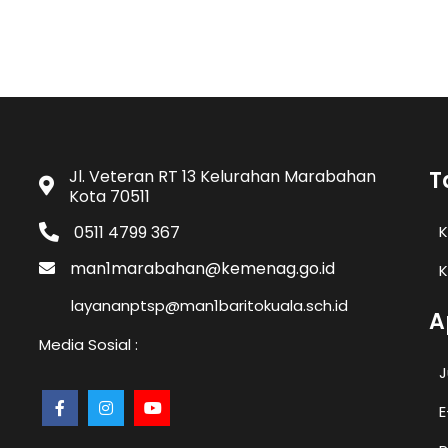
Jl. Veteran RT 13 Kelurahan Marabahan
T
Kota 70511
0511 4799 367
K
man1marabahan@kemenag.go.id
K
layananptsp@man1baritokuala.sch.id
A
Media Sosial :
J
E